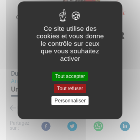
Ce site utilise des
cookies et vous donne
le contrôle sur ceux
que vous souhaitez
activer
Du
07/02/26 à 20:30
au
07/02/26 à 23:00
Tout accepter
Animation
Une soirée de rire !
Tout refuser
Personnaliser
Retour à la liste des évènements
Partagez
sur :