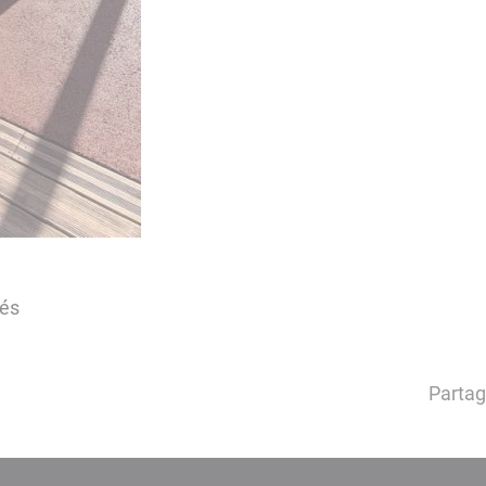
tés
Partag