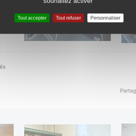
souhaitez activer
Tout accepter
Tout refuser
Personnaliser
tés
Partag