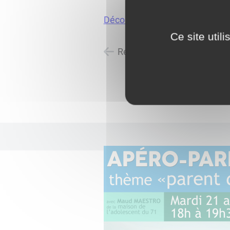
Découvrir le programme comple
Ce site util
Retour à la liste des actuali