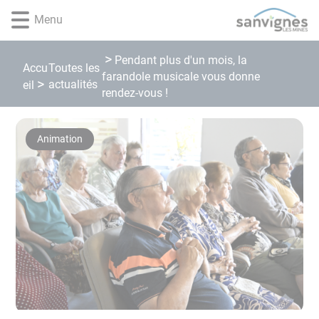
Lien
Lien
Lien
Lien
Panneau de gestion des cookies
Menu
d'accès
d'accès
d'accès
d'accès
rapide
rapide
rapide
rapide
au
au
à
au
Pendant plus d'un mois, la
Accu
Toutes les
menu
contenu
la
pied
farandole musicale vous donne
actualités
eil
principal
recherche
de
rendez-vous !
page
Animation