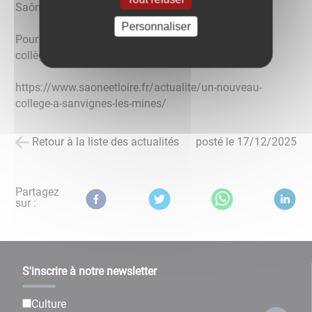
Saône-et-Loire.
Personnaliser
Pour en savoir plus et suivre l'avancement du futur
collège, rendez-vous sur :
https://www.saoneetloire.fr/actualite/un-nouveau-
college-a-sanvignes-les-mines/
Retour à la liste des actualités
posté le
17/12/2025
Partagez
sur :
S'inscrire à notre newsletter
Culture