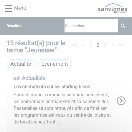
Lien
Lien
Lien
Lien
Panneau de gestion des cookies
Menu
d'accès
d'accès
d'accès
d'accès
rapide
rapide
rapide
rapide
au
au
à
au
Résultats
menu
contenu
la
pied
principal
recherche
de
13
résultat(s) pour le
page
<<
<
1
2
3
>
>>
terme "
Jeunesse
"
Actualité
Évènement
Actualités
Les animateurs sur les starting block
Samedi matin, comme la semaine précédente,
les animateurs permanents et saisonniers des
Passerelles se sont retrouvés afin de finaliser
les programmes estivaux du centre de loisirs et
du local jeunes.Tout ...