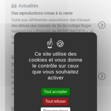
Actualités
Des reproductions mises à la vente
Suite aux différentes expositions des travaux
des élèves des classes de 3e du collège Roger
Vailland sur « Portraits de RESISTANT(E)S », et
face à plusieurs demandes, le foyer socio-
éducatif du collège ...
Ce site utilise des
Actualités
cookies et vous donne
314 € reversés à la Ligue contre le cancer
le contrôle sur ceux
que vous souhaitez
Cette somme a été récoltée lors de la boum des
collégiens de Sanvignes organisée le 22 mai
activer
dernier par le service jeunesse. L’événement a
rencontré un franc succès puisque 157 jeunes,
Tout accepter
soit plus de la moitié ...
Tout refuser
Actualités