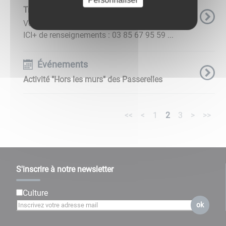
Personnaliser
Transports scolaires : pensez à vous inscrire !
Vous avez jusqu'au 12 juillet. Toutes les infos
ICI+ de renseignements : 03 85 67 95 59 ...
Événements
Activité "Hors les murs" des Passerelles
<<
<
1
2
3
>
>>
S'inscrire à notre newsletter
Culture
ok