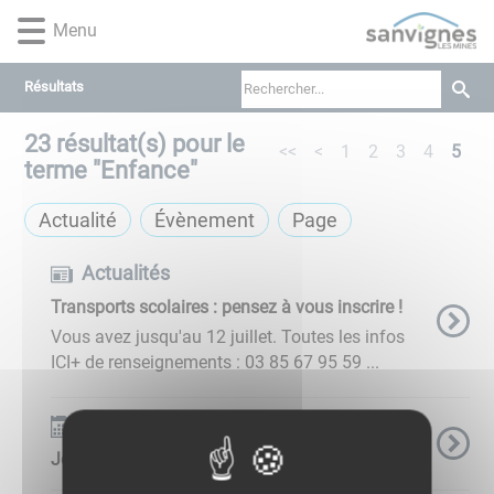
Lien
Lien
Lien
Lien
Panneau de gestion des cookies
Menu
d'accès
d'accès
d'accès
d'accès
rapide
rapide
rapide
rapide
au
au
à
au
Résultats
menu
contenu
la
pied
23
résultat(s) pour le
principal
recherche
de
<<
<
1
2
3
4
5
page
terme "
Enfance
"
Actualité
Évènement
Page
Actualités
Transports scolaires : pensez à vous inscrire !
Vous avez jusqu'au 12 juillet. Toutes les infos
ICI+ de renseignements : 03 85 67 95 59 ...
Événements
Jeu de piste interactif