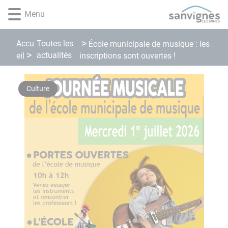
Lien
Lien
Lien
Lien
Panneau de gestion des cookies
Menu
d'accès
d'accès
d'accès
d'accès
rapide
rapide
rapide
rapide
au
au
à
au
Accu
Toutes les
École municipale de musique : les
menu
contenu
la
pied
actualités
eil
inscriptions sont ouvertes !
principal
recherche
de
page
Culture