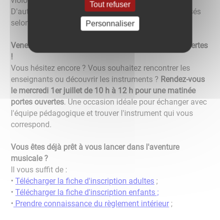
violoncelle, trompette, cor et saxophone.
Tout refuser
D'autres instruments pourront également être proposés
selon les demandes et les effectifs.
Personnaliser
Venez découvrir l'école lors de la matinée portes ouvertes
!
Vous hésitez encore ? Vous souhaitez rencontrer les
enseignants ou découvrir les instruments ?
Rendez-vous
le mercredi 1er juillet de 10 h à 12 h pour une matinée
portes ouvertes
. Une occasion idéale pour échanger avec
l'équipe pédagogique et trouver l'instrument qui vous
correspond.
Vous êtes déjà prêt à vous lancer dans l'aventure
musicale ?
Il vous suffit de :
•
Télécharger la fiche d'inscription adultes
;
•
Télécharger la fiche d'inscription enfants ;
•
Prendre connaissance du règlement intérieur
;