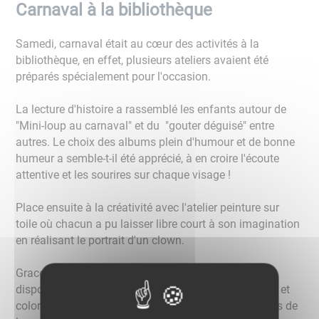
Carnaval à la bibliothèque
Samedi, carnaval était au cœur des activités à la
bibliothèque, en effet, plusieurs ateliers avaient été
préparés spécialement pour l'occasion.
La lecture d'histoire a rassemblé les enfants autour de
"Mini-loup au carnaval" et du "gouter déguisé" entre
autres. Le choix des albums plein d'humour et de bonne
humeur a semble-t-il été apprécié, à en croire l'écoute
attentive et les sourires sur chaque visage !
Place ensuite à la créativité avec l'atelier peinture sur
toile où chacun a pu laisser libre court à son imagination
en réalisant le portrait d'un clown.
Grace aux larges palettes de couleur mises à leur
disposition, les enfants ont réalisé des œuvres gaies et
colorées qu'ils ont ensuite pu rapporter chez eux, fiers de