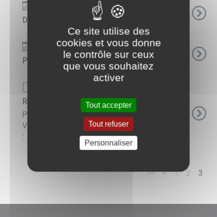
Événements
Des ateliers numériques pour les 60 ans et plus
Ce site utilise des
cookies et vous donne
Événements
le contrôle sur ceux
Pour être Zen à partir de 60 ans...
que vous souhaitez
activer
Page de base
Résidence Louis Veillaud
Tout accepter
Présentation de la résidence Louis
Tout refuser
Veillaud : Découvrez le livret d'accueil
: Pour ...
Personnaliser
<<
<
1
2
3