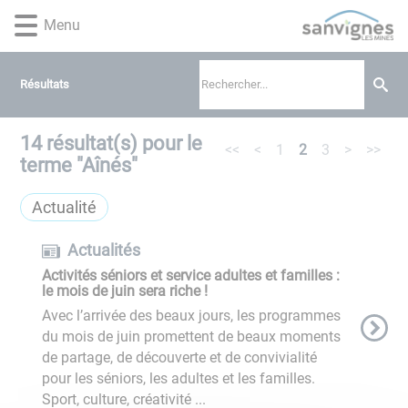
Lien
Lien
Lien
Lien
Panneau de gestion des cookies
Menu
d'accès
d'accès
d'accès
d'accès
rapide
rapide
rapide
rapide
au
au
à
au
Résultats
menu
contenu
la
pied
principal
recherche
de
page
14
résultat(s) pour le
<<
<
1
2
3
>
>>
terme "
Aînés
"
Actualité
Actualités
Activités séniors et service adultes et familles :
le mois de juin sera riche !
Avec l’arrivée des beaux jours, les programmes
du mois de juin promettent de beaux moments
de partage, de découverte et de convivialité
pour les séniors, les adultes et les familles.
Sport, culture, créativité ...